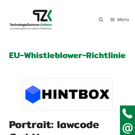
Zum Inhalt springen
Menü
EU-Whistleblower-Richtlinie
Portrait: lawcode