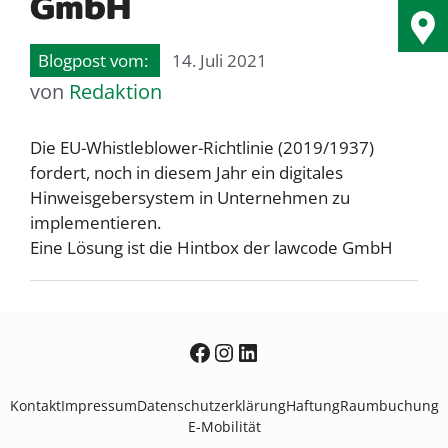
GmbH
14. Juli 2021
von
Redaktion
Die EU-Whistleblower-Richtlinie (2019/1937)
fordert, noch in diesem Jahr ein digitales
Hinweisgebersystem in Unternehmen zu
implementieren.
Eine Lösung ist die Hintbox der lawcode GmbH
TZK auf Facebook
TZK bei Instagram
TZK bei Linkedin
Kontakt
Impressum
Datenschutzerklärung
Haftung
Raumbuchung
E-Mobilität